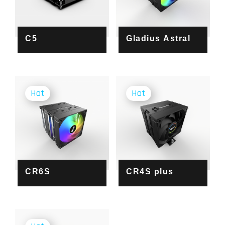
C5
Gladius Astral
CR6S
CR4S plus