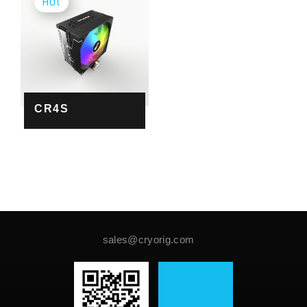
CR4S
sales@cryorig.com