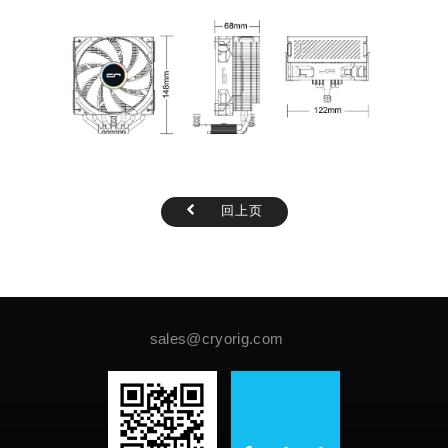
回上页
sales@cryorig.com