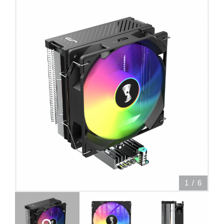
1
/
6