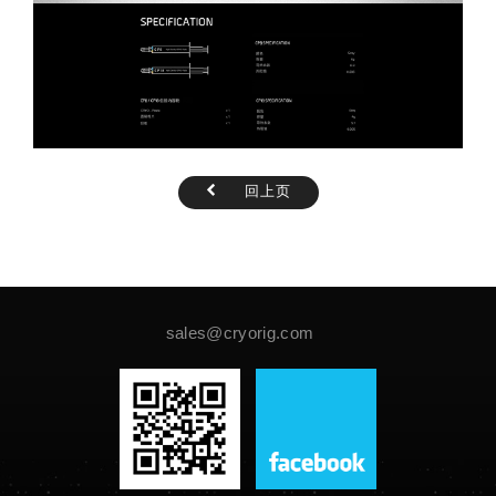
回上页
sales@cryorig.com