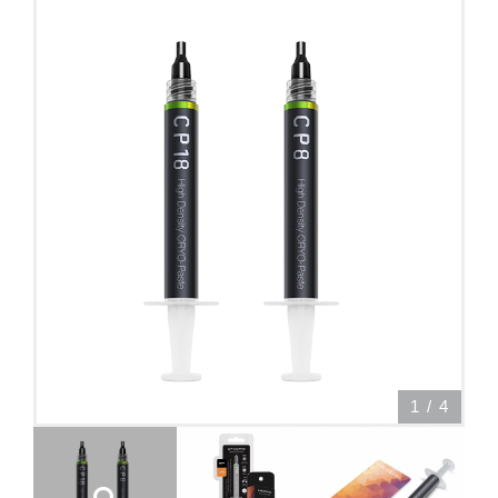
1
/
4