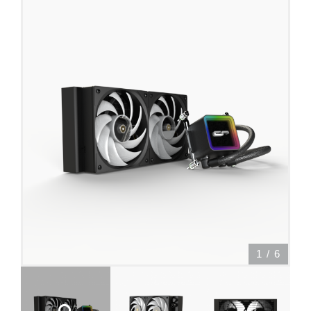
1
/
6