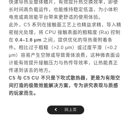
快速导热至整体鳍片，有效提升热交换效率，即使
长时间高负载运作，也能维持稳定低温，为小体积
电竞或高效能平台带来更舒适的使用体验。
此外，
C5
系列在接触面工艺上也精益求精，导入精
密抛光处理，将
CPU
接触表面的粗糙度
(Ra)
控制
在
0.4–1.6
μ
m
之间，提供优化的导热膏附着条
件。相比过于粗糙（
>2.0 μm
）或过度平滑（
<0.2
μm
）容易产生空隙或导致膏体浪费，这种微表面设
计能有效提升接触压力与热传导效率，让热能真正
传递到该去的地方。
C5
与
C5 CU
不只是下吹式散热器，更是为有限空
间打造的极致效能解决方案，专为讲究表现与质感
的玩家而生。
回上页