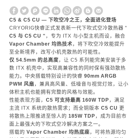
C5 & C5 CU —
下吹空冷之王，全面进化登场
CRYORIG
快睿正式发表新一代下吹式空冷散热器
“
C5
与
C5 CU “
，专为
ITX
与小型主机而设，融合
Vapor Chamber
均热技术
，将下吹空冷效能提升
至全新境界，改写小机壳散热的可能性。
仅
54.5mm
的总高度
，让
C5
系列能完美安装于多
数
ITX
机壳中，实现高兼容性的同时保有强劲散热
能力。中央搭载特别设计的快睿
90mm ARGB
PWM
风扇
，兼具高风量、低噪音与视觉灯效，让小
体积主机也能拥有完整的风格与效能。
性能表现方面，
C5
可支持最高
160W TDP
，满足
主流
ITX
系统的散热需求；而全铜版本
C5 CU
更
将散热上限推进至惊人的
185W TDP
，成为目前市
面上最强大的下吹式空冷解决方案之一。
搭载的
Vapor Chamber
均热底座
，可将热源均匀