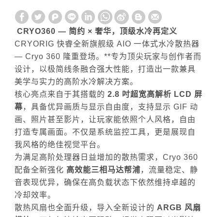
CRYO360 —
简约
×
奢华，顶级水冷再定义
CRYORIG
快睿全新旗舰级
AIO
一体式水冷散热器
— Cryo 360
隆重登场。
**
专为顶尖玩家与创作者而
设计，以极简线条融合强大性能，打造出一款兼具
美学与实力的高阶水冷解决方案。
核心亮点来自于其搭载的
2.8
吋超宽高解析
LCD
屏
幕
，具备优异画质与显示自由度，支持显示
GIF
动
画、照片甚至影片，让玩家能依照个人风格，自由
打造专属画面。不仅是系统监控工具，更是展现自
我风格的绝佳视觉平台。
为满足高阶处理器日益增加的散热需求，
Cryo 360
配备全新强化
高效能三相马达帮浦
，流量稳定、静
音表现优异，确保在高负载状态下依然维持卓越的
冷却效率。
散热风扇也全面升级，导入全新设计的
ARGB
风扇